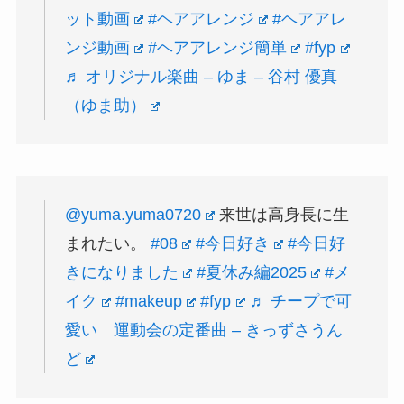
ット動画
#ヘアアレンジ
#ヘアアレ
ンジ動画
#ヘアアレンジ簡単
#fyp
♬ オリジナル楽曲 – ゆま – 谷村 優真
（ゆま助）
@yuma.yuma0720
来世は高身長に生
まれたい。
#08
#今日好き
#今日好
きになりました
#夏休み編2025
#メ
イク
#makeup
#fyp
♬ チープで可
愛い 運動会の定番曲 – きっずさうん
ど