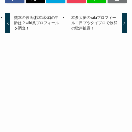
熊本の彼氏(杉本琢弥)の年
本多大夢のwikiプロフィー
齢は？wiki風プロフィール
ル！日プやタイプロで抜群
を調査！
の歌声披露！