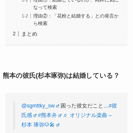
なって検索
理由②：「花粉と結婚する」との発言か
ら検索
まとめ
熊本の彼氏(杉本琢弥)は結婚している？
@sgmttky_sw
困った彼女だこと…
#彼
氏感
#熊本弁
♬ オリジナル楽曲 –
杉本 琢弥🐶🎤