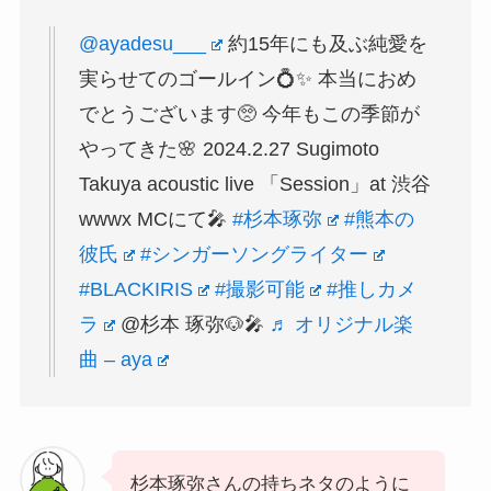
@ayadesu___
約15年にも及ぶ純愛を
実らせてのゴールイン💍✨ 本当におめ
でとうございます🥺 今年もこの季節が
やってきた🌸 2024.2.27 Sugimoto
Takuya acoustic live 「Session」at 渋谷
wwwx MCにて🎤
#杉本琢弥
#熊本の
彼氏
#シンガーソングライター
#BLACKIRIS
#撮影可能
#推しカメ
ラ
@杉本 琢弥🐶🎤
♬ オリジナル楽
曲 – aya
杉本琢弥さんの持ちネタのように